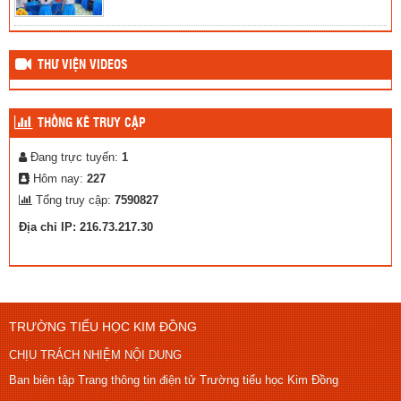
THƯ VIỆN VIDEOS
THỐNG KÊ TRUY CẬP
Đang trực tuyến:
1
Hôm nay:
227
Tổng truy cập:
7590827
Địa chỉ IP: 216.73.217.30
TRƯỜNG TIỂU HỌC KIM ĐỒNG
CHỊU TRÁCH NHIỆM NỘI DUNG
Ban biên tập Trang thông tin điện tử Trường tiểu học Kim Đồng