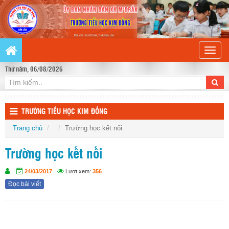
Toggle
naviga
Thứ năm, 06/08/2026
TRƯỜNG TIỂU HỌC KIM ĐỒNG
Trang chủ
Trường học kết nối
Trường học kết nối
24/03/2017
Lượt xem:
356
Đọc bài viết