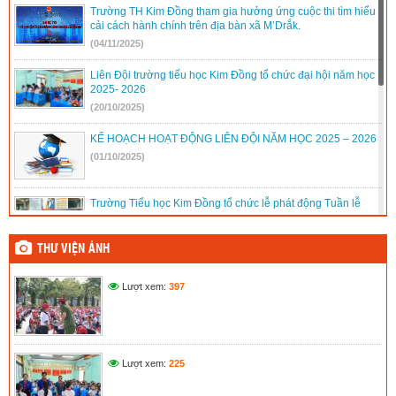
Trường TH Kim Đồng tham gia hưởng ứng cuộc thi tìm hiểu
cải cách hành chính trên địa bàn xã M’Drắk.
(04/11/2025)
Liên Đội trường tiểu học Kim Đồng tổ chức đại hội năm học
2025- 2026
(20/10/2025)
KẾ HOẠCH HOẠT ĐỘNG LIÊN ĐỘI NĂM HỌC 2025 – 2026
(01/10/2025)
Trường Tiểu học Kim Đồng tổ chức lễ phát động Tuần lễ
hưởng ứng học tập suốt đời năm 2025
(01/10/2025)
THƯ VIỆN ẢNH
Trường TH Kim Đồng tổ chức Lễ phát động tuyên truyền cho
Lượt xem:
397
học sinh, chấp hành pháp luật về phòng, chống ma túy,
ATGT năm học 2025 – 2026
(30/09/2025)
Trường TH Kim Đồng khai giảng năm học 2025-2026
Lượt xem:
225
(10/09/2025)